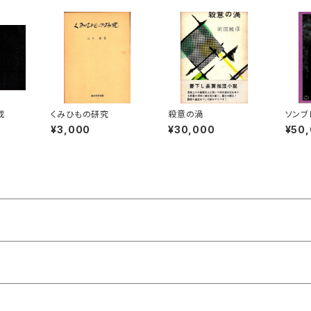
成
くみひもの研究
殺意の渦
ソンブ
る日
¥3,000
¥30,000
¥50