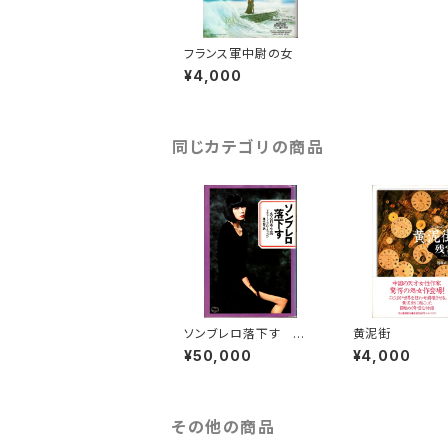
フランス軍中尉の女
¥4,000
同じカテゴリの商品
ソンブレロ落下す あ
黄泥街
る日本小説
¥50,000
¥4,000
その他の商品