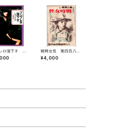
レロ落下す あ
戦時女性 第四百八十
本小説
六号 (『婦人画報』改
,000
¥4,000
題)