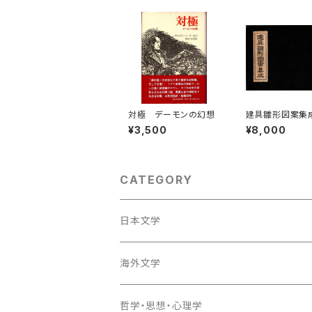
対極 デーモンの幻想
建具雛形図案集
¥3,500
¥8,000
CATEGORY
日本文学
海外文学
哲学・思想・心理学