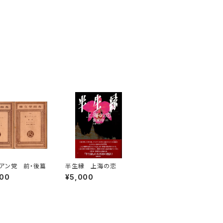
アン党 前・後篇
半生縁 上海の恋
000
¥5,000