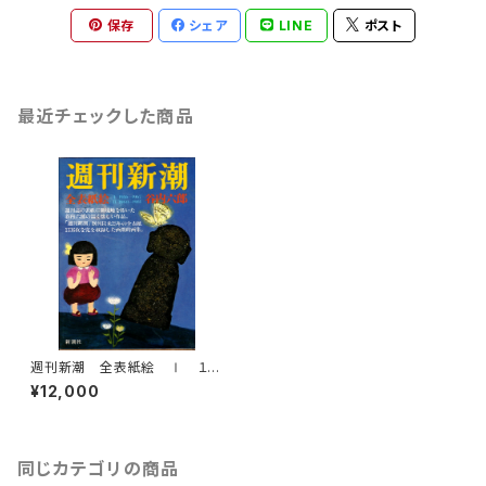
保存
シェア
LINE
ポスト
最近チェックした商品
週刊新潮 全表紙絵 Ⅰ １９
５６－１９６７ Ⅱ １９６８－１
¥12,000
９８１
同じカテゴリの商品