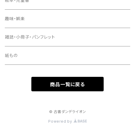
絵本・児童書
趣味・娯楽
雑誌・小冊子・パンフレット
紙もの
商品一覧に戻る
© 古書ダンデライオン
Powered by