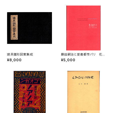
建具雛形図案集成
藤田嗣治と愛書都市パリ 花ひ
らく挿絵本の世紀
¥8,000
¥5,000