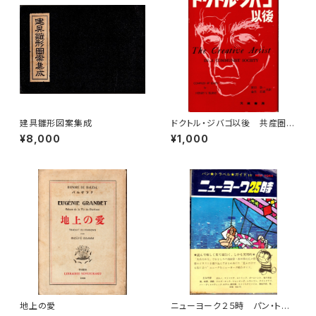
建具雛形図案集成
ドクトル・ジバゴ以後 共産圏の
作家たち
¥8,000
¥1,000
地上の愛
ニューヨーク２５時 パン・トラ