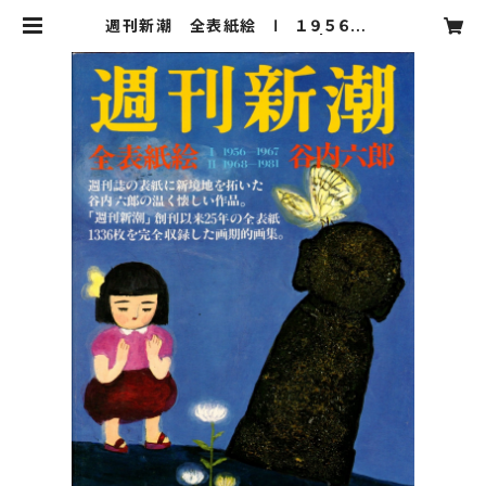
週刊新潮 全表紙絵 Ⅰ １９５６－１
９６７ Ⅱ １９６８－１９８１ | 古書ダ
ンデライオン