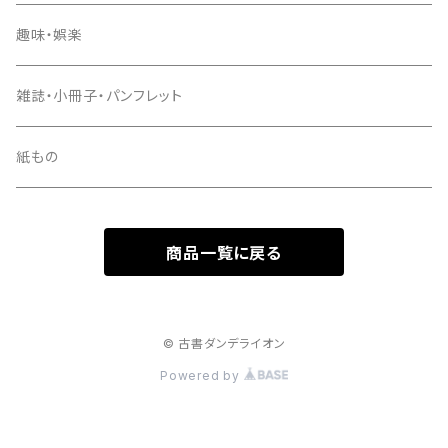
趣味・娯楽
雑誌・小冊子・パンフレット
紙もの
商品一覧に戻る
© 古書ダンデライオン
Powered by