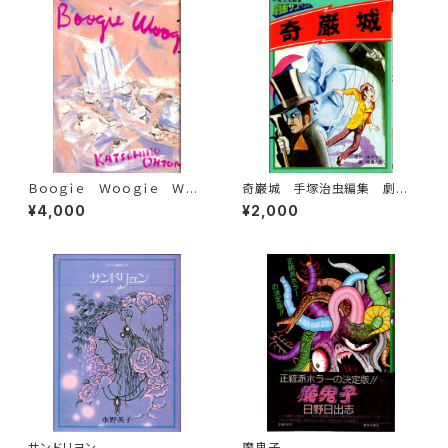
Ｂｏｏｇｉｅ Ｗｏｏｇｉｅ Ｗａｌ
奇巌城 手塚治虫編集 劇画
ｔｚ
サスペンス
¥4,000
¥2,000
サンドリヨン
魔鬼子