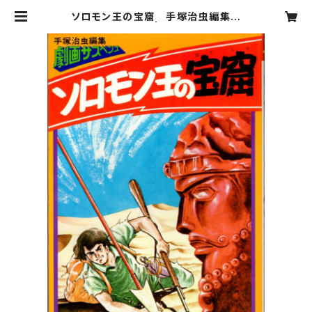
ソロモン王の宝窟 手塚治虫編集
劇画サスペンス | 古書ダンデライオ
ン