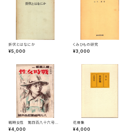
折伏とはなにか
くみひもの研究
¥5,000
¥3,000
戦時女性 第四百八十六号
花骨集
(『婦人画報』改題)
¥4,000
¥4,000